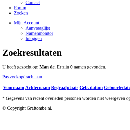
Contact
Forum
Zoeken
Mijn Account
Aanvraaglijst
Namenmonitor
Inloggen
Zoekresultaten
U heeft gezocht op:
Man de
. Er zijn
0
namen gevonden.
Pas zoekopdracht aan
Voornaam
Achternaam
Begraafplaats
Geb. datum
Geboorteda
* Gegevens van recent overleden personen worden niet weergeven op 
© Copyright Graftombe.nl.