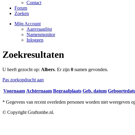
Contact
Forum
Zoeken
Mijn Account
Aanvraaglijst
Namenmonitor
Inloggen
Zoekresultaten
U heeft gezocht op:
Albers
. Er zijn
0
namen gevonden.
Pas zoekopdracht aan
Voornaam
Achternaam
Begraafplaats
Geb. datum
Geboorteda
* Gegevens van recent overleden personen worden niet weergeven op 
© Copyright Graftombe.nl.