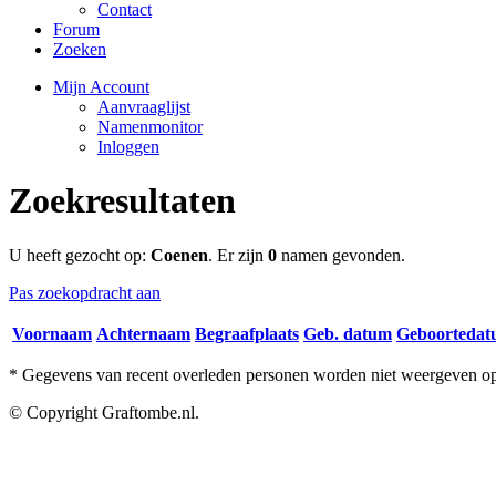
Contact
Forum
Zoeken
Mijn Account
Aanvraaglijst
Namenmonitor
Inloggen
Zoekresultaten
U heeft gezocht op:
Coenen
. Er zijn
0
namen gevonden.
Pas zoekopdracht aan
Voornaam
Achternaam
Begraafplaats
Geb. datum
Geboorteda
* Gegevens van recent overleden personen worden niet weergeven op 
© Copyright Graftombe.nl.