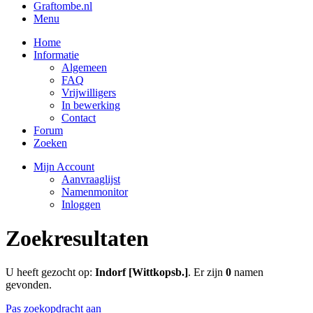
Graftombe.nl
Menu
Home
Informatie
Algemeen
FAQ
Vrijwilligers
In bewerking
Contact
Forum
Zoeken
Mijn Account
Aanvraaglijst
Namenmonitor
Inloggen
Zoekresultaten
U heeft gezocht op:
Indorf [Wittkopsb.]
. Er zijn
0
namen
gevonden.
Pas zoekopdracht aan