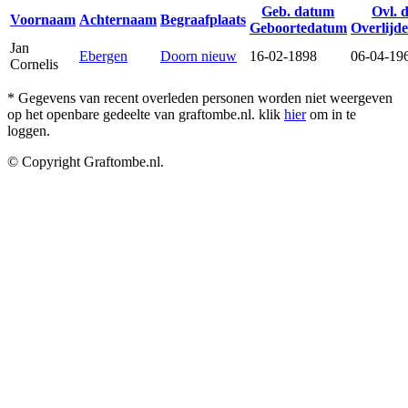
Geb. datum
Ovl. 
Voornaam
Achternaam
Begraafplaats
Geboortedatum
Overlijd
Jan
Ebergen
Doorn nieuw
16-02-1898
06-04-19
Cornelis
* Gegevens van recent overleden personen worden niet weergeven
op het openbare gedeelte van graftombe.nl. klik
hier
om in te
loggen.
© Copyright Graftombe.nl.