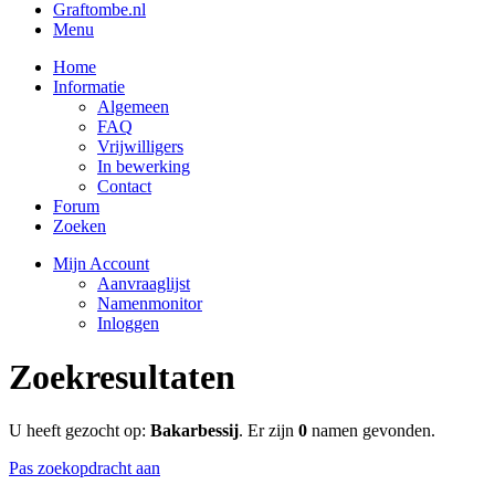
Graftombe.nl
Menu
Home
Informatie
Algemeen
FAQ
Vrijwilligers
In bewerking
Contact
Forum
Zoeken
Mijn Account
Aanvraaglijst
Namenmonitor
Inloggen
Zoekresultaten
U heeft gezocht op:
Bakarbessij
. Er zijn
0
namen gevonden.
Pas zoekopdracht aan