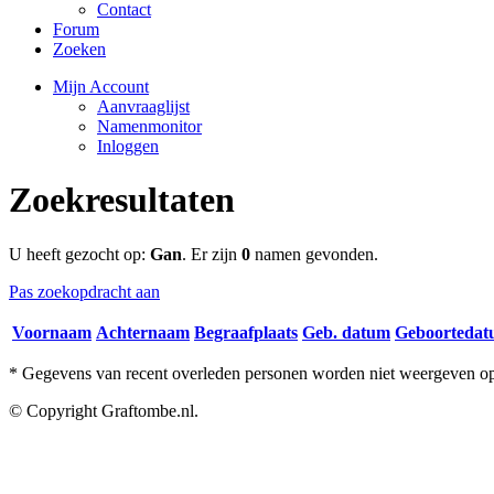
Contact
Forum
Zoeken
Mijn Account
Aanvraaglijst
Namenmonitor
Inloggen
Zoekresultaten
U heeft gezocht op:
Gan
. Er zijn
0
namen gevonden.
Pas zoekopdracht aan
Voornaam
Achternaam
Begraafplaats
Geb. datum
Geboorteda
* Gegevens van recent overleden personen worden niet weergeven op 
© Copyright Graftombe.nl.