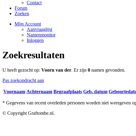
Contact
Forum
Zoeken
Mijn Account
Aanvraaglijst
Namenmonitor
Inloggen
Zoekresultaten
U heeft gezocht op:
Voorn van der
. Er zijn
0
namen gevonden.
Pas zoekopdracht aan
Voornaam
Achternaam
Begraafplaats
Geb. datum
Geboorteda
* Gegevens van recent overleden personen worden niet weergeven op 
© Copyright Graftombe.nl.