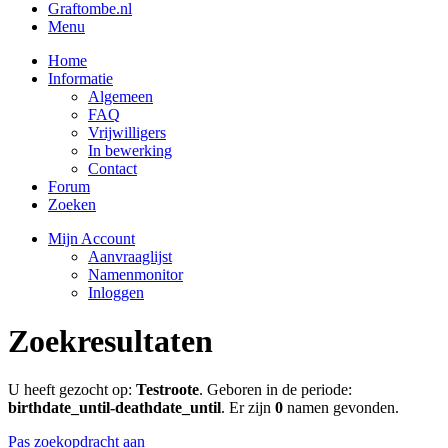
Graftombe.nl
Menu
Home
Informatie
Algemeen
FAQ
Vrijwilligers
In bewerking
Contact
Forum
Zoeken
Mijn Account
Aanvraaglijst
Namenmonitor
Inloggen
Zoekresultaten
U heeft gezocht op:
Testroote
. Geboren in de periode:
birthdate_until-deathdate_until
. Er zijn
0
namen gevonden.
Pas zoekopdracht aan