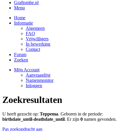
Graftombe.nl
Menu
Home
Informatie
Algemeen
FAQ
Vrijwilligers
In bewerking
Contact
Forum
Zoeken
Mijn Account
Aanvraaglijst
Namenmonitor
Inloggen
Zoekresultaten
U heeft gezocht op:
Teppema
. Geboren in de periode:
birthdate_until-deathdate_until
. Er zijn
0
namen gevonden.
Pas zoekopdracht aan