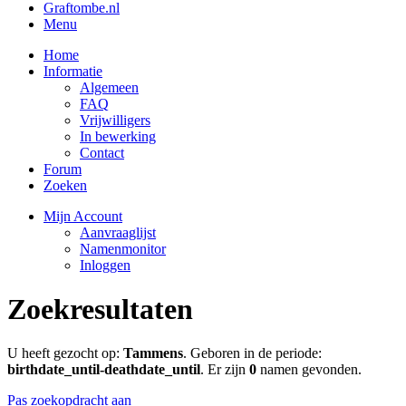
Graftombe.nl
Menu
Home
Informatie
Algemeen
FAQ
Vrijwilligers
In bewerking
Contact
Forum
Zoeken
Mijn Account
Aanvraaglijst
Namenmonitor
Inloggen
Zoekresultaten
U heeft gezocht op:
Tammens
. Geboren in de periode:
birthdate_until-deathdate_until
. Er zijn
0
namen gevonden.
Pas zoekopdracht aan