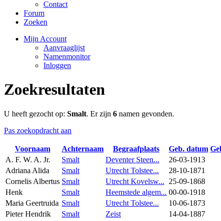
Contact
Forum
Zoeken
Mijn Account
Aanvraaglijst
Namenmonitor
Inloggen
Zoekresultaten
U heeft gezocht op:
Smalt
. Er zijn
6
namen gevonden.
Pas zoekopdracht aan
Voornaam
Achternaam
Begraafplaats
Geb. datum
Ge
A. F. W. A. Jr.
Smalt
Deventer Steen...
26-03-1913
Adriana Alida
Smalt
Utrecht Tolstee...
28-10-1871
Cornelis Albertus
Smalt
Utrecht Kovelsw...
25-09-1868
Henk
Smalt
Heemstede algem...
00-00-1918
Maria Geertruida
Smalt
Utrecht Tolstee...
10-06-1873
Pieter Hendrik
Smalt
Zeist
14-04-1887