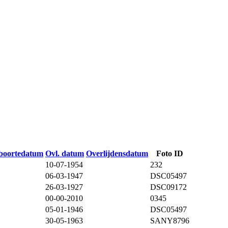
boortedatum
Ovl. datum
Overlijdensdatum
Foto ID
10-07-1954
232
06-03-1947
DSC05497
26-03-1927
DSC09172
00-00-2010
0345
05-01-1946
DSC05497
30-05-1963
SANY8796