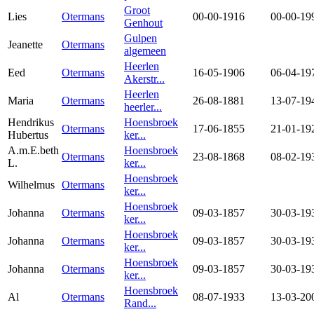
Groot
Lies
Otermans
00-00-1916
00-00-19
Genhout
Gulpen
Jeanette
Otermans
algemeen
Heerlen
Eed
Otermans
16-05-1906
06-04-19
Akerstr...
Heerlen
Maria
Otermans
26-08-1881
13-07-19
heerler...
Hendrikus
Hoensbroek
Otermans
17-06-1855
21-01-19
Hubertus
ker...
A.m.E.beth
Hoensbroek
Otermans
23-08-1868
08-02-19
L.
ker...
Hoensbroek
Wilhelmus
Otermans
ker...
Hoensbroek
Johanna
Otermans
09-03-1857
30-03-19
ker...
Hoensbroek
Johanna
Otermans
09-03-1857
30-03-19
ker...
Hoensbroek
Johanna
Otermans
09-03-1857
30-03-19
ker...
Hoensbroek
Al
Otermans
08-07-1933
13-03-20
Rand...