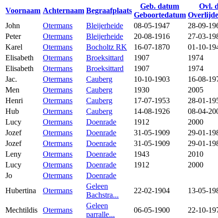
Geb. datum
Ovl. 
Voornaam
Achternaam
Begraafplaats
Geboortedatum
Overlijd
John
Otermans
Bleijerheide
08-05-1947
28-09-19
Peter
Otermans
Bleijerheide
20-08-1916
27-03-19
Karel
Otermans
Bocholtz RK
16-07-1870
01-10-19
Elisabeth
Otermans
Broeksittard
1907
1974
Elisabeth
Otermans
Broeksittard
1907
1974
Jac.
Otermans
Cauberg
10-10-1903
16-08-19
Men
Otermans
Cauberg
1930
2005
Henri
Otermans
Cauberg
17-07-1953
28-01-19
Hub
Otermans
Cauberg
14-08-1926
08-04-20
Lucy
Otermans
Doenrade
1912
2000
Jozef
Otermans
Doenrade
31-05-1909
29-01-19
Jozef
Otermans
Doenrade
31-05-1909
29-01-19
Leny
Otermans
Doenrade
1943
2010
Lucy
Otermans
Doenrade
1912
2000
Jo
Otermans
Doenrade
Geleen
Hubertina
Otermans
22-02-1904
13-05-19
Bachstra...
Geleen
Mechtildis
Otermans
06-05-1900
22-10-19
parralle...