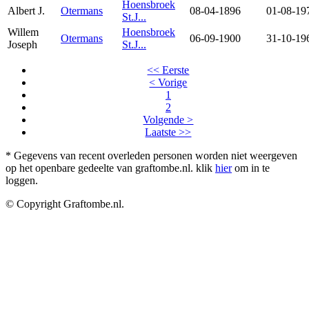
Hoensbroek
Albert J.
Otermans
08-04-1896
01-08-19
St.J...
Willem
Hoensbroek
Otermans
06-09-1900
31-10-19
Joseph
St.J...
<< Eerste
< Vorige
1
2
Volgende >
Laatste >>
* Gegevens van recent overleden personen worden niet weergeven
op het openbare gedeelte van graftombe.nl. klik
hier
om in te
loggen.
© Copyright Graftombe.nl.