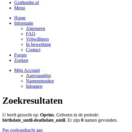
Graftombe.nl
Menu
Home
Informatie
Algemeen
FAQ
Vrijwilligers
In bewerking
Contact
Forum
Zoeken
Mijn Account
Aanvraaglijst
Namenmonitor
Inloggen
Zoekresultaten
U heeft gezocht op:
Oprins
. Geboren in de periode:
birthdate_until-deathdate_until
. Er zijn
0
namen gevonden.
Pas zoekopdracht aan