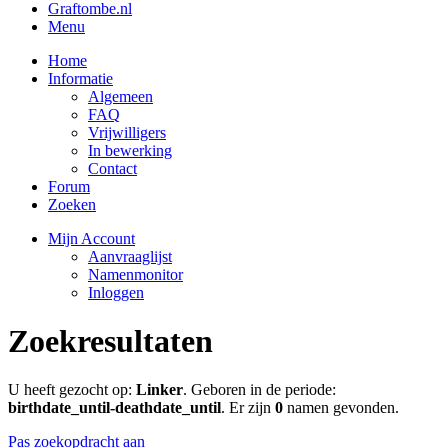
Graftombe.nl
Menu
Home
Informatie
Algemeen
FAQ
Vrijwilligers
In bewerking
Contact
Forum
Zoeken
Mijn Account
Aanvraaglijst
Namenmonitor
Inloggen
Zoekresultaten
U heeft gezocht op:
Linker
. Geboren in de periode:
birthdate_until-deathdate_until
. Er zijn
0
namen gevonden.
Pas zoekopdracht aan