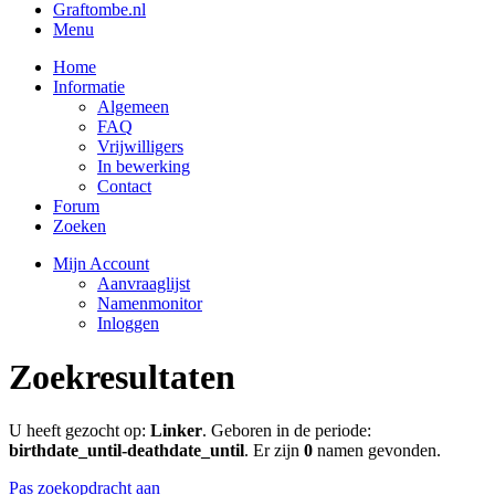
Graftombe.nl
Menu
Home
Informatie
Algemeen
FAQ
Vrijwilligers
In bewerking
Contact
Forum
Zoeken
Mijn Account
Aanvraaglijst
Namenmonitor
Inloggen
Zoekresultaten
U heeft gezocht op:
Linker
. Geboren in de periode:
birthdate_until-deathdate_until
. Er zijn
0
namen gevonden.
Pas zoekopdracht aan