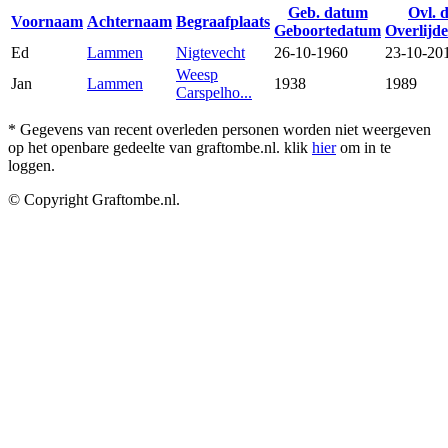
Geb. datum
Ovl. 
Voornaam
Achternaam
Begraafplaats
Geboortedatum
Overlijd
Ed
Lammen
Nigtevecht
26-10-1960
23-10-20
Weesp
Jan
Lammen
1938
1989
Carspelho...
* Gegevens van recent overleden personen worden niet weergeven
op het openbare gedeelte van graftombe.nl. klik
hier
om in te
loggen.
© Copyright Graftombe.nl.