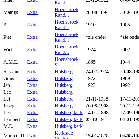
Rand...
Hoensbroek
Mathijs
Extra
28-08-1894
30-04-19
Rand...
Hoensbroek
P.J.
Extra
1910
1985
Rand...
Hoensbroek
Piet
Extra
*zie onder
*zie onde
Rand...
Hoensbroek
Wiel
Extra
1924
2002
Rand...
Hoensbroek
A.M.E.
Extra
1865
1944
St.J...
Sussanna
Extra
Hulsberg
24-07-1974
20-08-19
Guus
Extra
Hulsberg
1922
1989
Jan
Extra
Hulsberg
1923
1992
Leo
Extra
Hulsberg
Lei
Extra
Hulsberg
21-11-1938
17-11-20
Joseph
Extra
Hulsberg
26-08-1908
25-11-19
Leo
Extra
Hulsberg kerk
14-01-1898
27-09-19
Lambert
Extra
Hulsberg kerk
05-10-1911
04-01-19
M.E.
Extra
Hulsberg kerk
Kerkrade
Maria C.H.
Extra
15-01-1878
04-08-19
Centru...