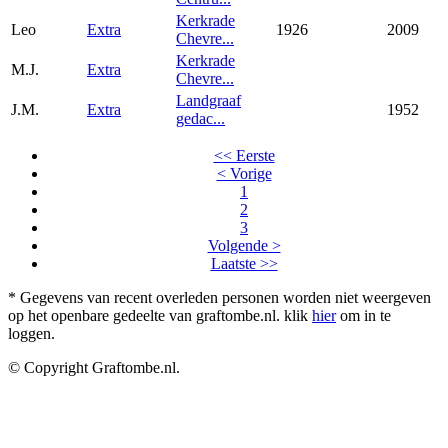
Kerkrade
Leo
Extra
1926
2009
Chevre...
Kerkrade
M.J.
Extra
Chevre...
Landgraaf
J.M.
Extra
1952
gedac...
<< Eerste
< Vorige
1
2
3
Volgende >
Laatste >>
* Gegevens van recent overleden personen worden niet weergeven
op het openbare gedeelte van graftombe.nl. klik
hier
om in te
loggen.
© Copyright Graftombe.nl.