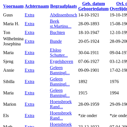
Geb. datum
Ovl. 
Voornaam
Achternaam
Begraafplaats
Geboortedatum
Overlijd
Guus
Extra
Abdissenbosch
14-10-1921
19-10-19
Beek
Maria H.
Extra
28-09-1893
15-08-19
st.Martinu...
Ton
Extra
Buchten
18-10-1947
12-10-19
Wilhelmina
Extra
Bunde
20-05-1924
28-09-20
Josephina
Elsloo
Maria
Extra
30-04-1911
09-04-19
Schutter...
Sjeng
Extra
Eygelshoven
07-06-1927
03-12-19
Geleen
Annie
Extra
09-09-1901
17-02-19
Banningl...
Geleen
Sibilla
Extra
1892
1976
Banningl...
Geleen
Maria
Extra
1915
1994
Banningl...
Hoensbroek
Marion
Extra
28-09-1959
29-09-19
Rand...
Hoensbroek
Els
Extra
*zie onder
*zie onde
Rand...
Hoensbroek
Math
Extra
23-12-1922
07-04-20