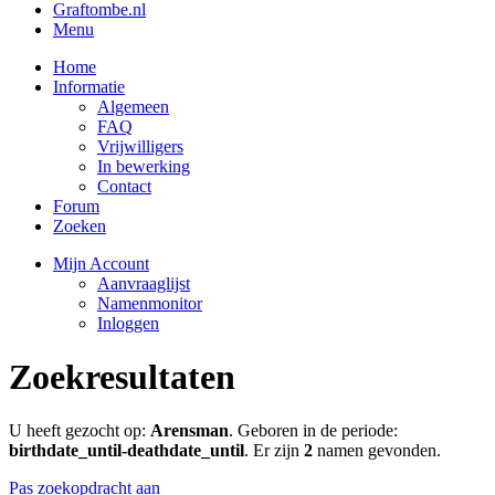
Graftombe.nl
Menu
Home
Informatie
Algemeen
FAQ
Vrijwilligers
In bewerking
Contact
Forum
Zoeken
Mijn Account
Aanvraaglijst
Namenmonitor
Inloggen
Zoekresultaten
U heeft gezocht op:
Arensman
. Geboren in de periode:
birthdate_until-deathdate_until
. Er zijn
2
namen gevonden.
Pas zoekopdracht aan