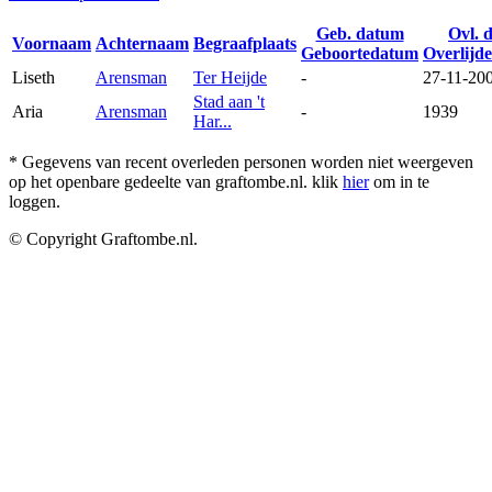
Geb. datum
Ovl. 
Voornaam
Achternaam
Begraafplaats
Geboortedatum
Overlijd
Liseth
Arensman
Ter Heijde
-
27-11-20
Stad aan 't
Aria
Arensman
-
1939
Har...
* Gegevens van recent overleden personen worden niet weergeven
op het openbare gedeelte van graftombe.nl. klik
hier
om in te
loggen.
© Copyright Graftombe.nl.