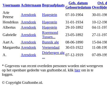
Geb. datum
Ovl. 
Voornaam
Achternaam
Begraafplaats
Geboortedatum
Overlijd
Arie
Arendonk
Hagestein
07-10-1904
30-01-19
Peterse
Hendrikus
Arendonk
Hagestein
31-01-1934
10-12-19
Albertus
Arendonk
Hagestein
29-10-1892
04-11-19
Roermond
Gabrielle
Arendonk
23-05-1892
27-11-19
Tussen...
Aart A.
Arendonk
Bunnik alg
08-06-1890
15-04-19
Margaretha
Arendonk
Veenendaal
30-03-1922
11-08-19
Driebergen alg
A.
Arendonk
07-12-1919
07-09-19
...
* Gegevens van recent overleden personen worden niet weergeven
op het openbare gedeelte van graftombe.nl. klik
hier
om in te
loggen.
© Copyright Graftombe.nl.