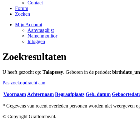
Contact
Forum
Zoeken
Mijn Account
Aanvraaglijst
Namenmonitor
Inloggen
Zoekresultaten
U heeft gezocht op:
Talapessy
. Geboren in de periode:
birthdate_un
Pas zoekopdracht aan
Voornaam
Achternaam
Begraafplaats
Geb. datum
Geboorteda
* Gegevens van recent overleden personen worden niet weergeven op 
© Copyright Graftombe.nl.