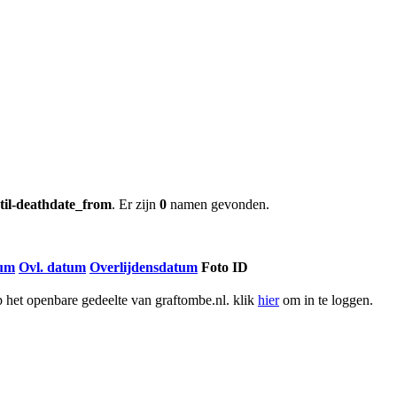
til-deathdate_from
. Er zijn
0
namen gevonden.
tum
Ovl. datum
Overlijdensdatum
Foto ID
het openbare gedeelte van graftombe.nl. klik
hier
om in te loggen.