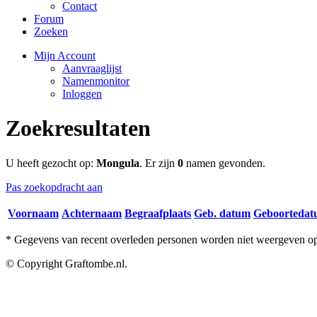
Contact
Forum
Zoeken
Mijn Account
Aanvraaglijst
Namenmonitor
Inloggen
Zoekresultaten
U heeft gezocht op:
Mongula
. Er zijn
0
namen gevonden.
Pas zoekopdracht aan
Voornaam
Achternaam
Begraafplaats
Geb. datum
Geboorteda
* Gegevens van recent overleden personen worden niet weergeven op 
© Copyright Graftombe.nl.