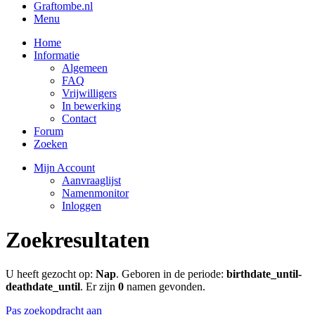
Graftombe.nl
Menu
Home
Informatie
Algemeen
FAQ
Vrijwilligers
In bewerking
Contact
Forum
Zoeken
Mijn Account
Aanvraaglijst
Namenmonitor
Inloggen
Zoekresultaten
U heeft gezocht op:
Nap
. Geboren in de periode:
birthdate_until-
deathdate_until
. Er zijn
0
namen gevonden.
Pas zoekopdracht aan