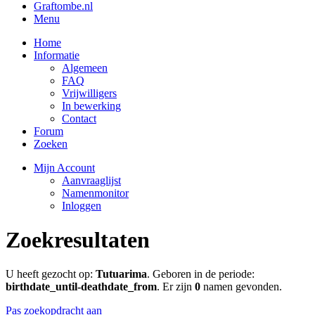
Graftombe.nl
Menu
Home
Informatie
Algemeen
FAQ
Vrijwilligers
In bewerking
Contact
Forum
Zoeken
Mijn Account
Aanvraaglijst
Namenmonitor
Inloggen
Zoekresultaten
U heeft gezocht op:
Tutuarima
. Geboren in de periode:
birthdate_until-deathdate_from
. Er zijn
0
namen gevonden.
Pas zoekopdracht aan