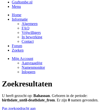
Graftombe.nl
Menu
Home
Informatie
Algemeen
FAQ
Vrijwilligers
In bewerking
Contact
Forum
Zoeken
Mijn Account
Aanvraaglijst
Namenmonitor
Inloggen
Zoekresultaten
U heeft gezocht op:
Bahasoan
. Geboren in de periode:
birthdate_until-deathdate_from
. Er zijn
0
namen gevonden.
Pas zoekopdracht aan