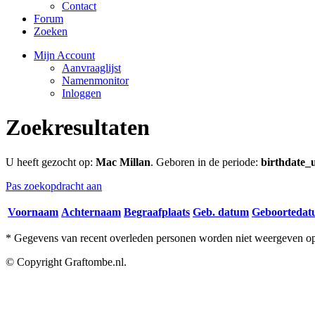
Contact
Forum
Zoeken
Mijn Account
Aanvraaglijst
Namenmonitor
Inloggen
Zoekresultaten
U heeft gezocht op:
Mac Millan
. Geboren in de periode:
birthdate_
Pas zoekopdracht aan
Voornaam
Achternaam
Begraafplaats
Geb. datum
Geboorteda
* Gegevens van recent overleden personen worden niet weergeven op 
© Copyright Graftombe.nl.