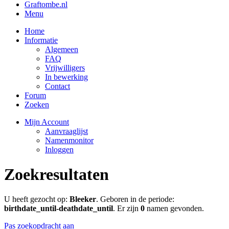
Graftombe.nl
Menu
Home
Informatie
Algemeen
FAQ
Vrijwilligers
In bewerking
Contact
Forum
Zoeken
Mijn Account
Aanvraaglijst
Namenmonitor
Inloggen
Zoekresultaten
U heeft gezocht op:
Bleeker
. Geboren in de periode:
birthdate_until-deathdate_until
. Er zijn
0
namen gevonden.
Pas zoekopdracht aan