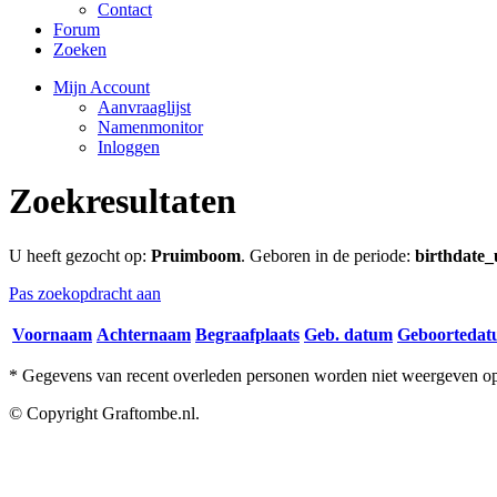
Contact
Forum
Zoeken
Mijn Account
Aanvraaglijst
Namenmonitor
Inloggen
Zoekresultaten
U heeft gezocht op:
Pruimboom
. Geboren in de periode:
birthdate_
Pas zoekopdracht aan
Voornaam
Achternaam
Begraafplaats
Geb. datum
Geboorteda
* Gegevens van recent overleden personen worden niet weergeven op 
© Copyright Graftombe.nl.