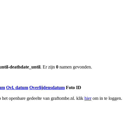
until-deathdate_until
. Er zijn
0
namen gevonden.
tum
Ovl. datum
Overlijdensdatum
Foto ID
het openbare gedeelte van graftombe.nl. klik
hier
om in te loggen.