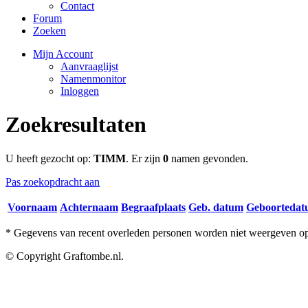
Contact
Forum
Zoeken
Mijn Account
Aanvraaglijst
Namenmonitor
Inloggen
Zoekresultaten
U heeft gezocht op:
TIMM
. Er zijn
0
namen gevonden.
Pas zoekopdracht aan
Voornaam
Achternaam
Begraafplaats
Geb. datum
Geboorteda
* Gegevens van recent overleden personen worden niet weergeven op 
© Copyright Graftombe.nl.