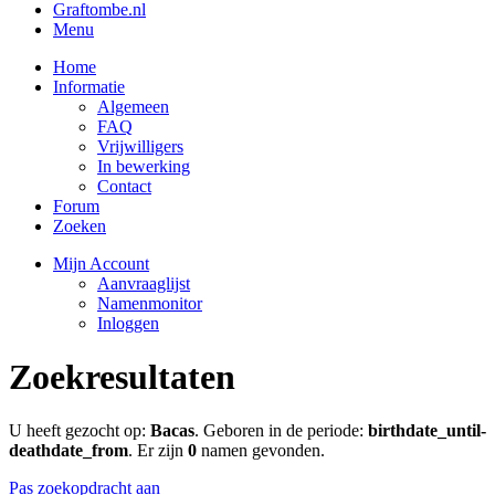
Graftombe.nl
Menu
Home
Informatie
Algemeen
FAQ
Vrijwilligers
In bewerking
Contact
Forum
Zoeken
Mijn Account
Aanvraaglijst
Namenmonitor
Inloggen
Zoekresultaten
U heeft gezocht op:
Bacas
. Geboren in de periode:
birthdate_until-
deathdate_from
. Er zijn
0
namen gevonden.
Pas zoekopdracht aan