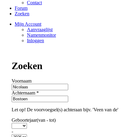
Contact
Forum
Zoeken
Mijn Account
Aanvraaglijst
Namenmonitor
Inloggen
Zoeken
Voornaam
Achternaam
*
Let op! De voorvoegsel(s) achteraan bijv. 'Veen van de'
Geboortejaar(van - tot)
-