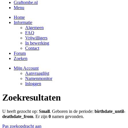
Graftombe.nl
Menu
Home
Informatie
Algemeen
FAQ
Vrijwilligers
In bewerking
Contact
Forum
Zoeken
Mijn Account
Aanvraaglijst
Namenmonitor
Inloggen
Zoekresultaten
U heeft gezocht op:
Small
. Geboren in de periode:
birthdate_until-
deathdate_from
. Er zijn
0
namen gevonden.
Pas zoekopdracht aan