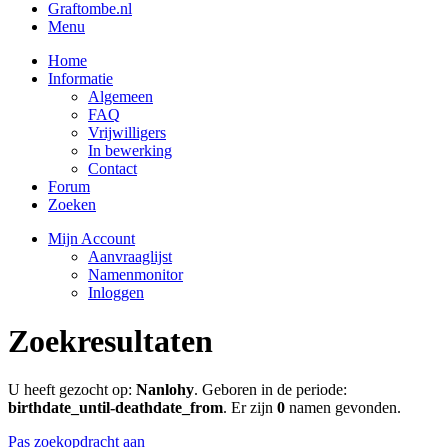
Graftombe.nl
Menu
Home
Informatie
Algemeen
FAQ
Vrijwilligers
In bewerking
Contact
Forum
Zoeken
Mijn Account
Aanvraaglijst
Namenmonitor
Inloggen
Zoekresultaten
U heeft gezocht op:
Nanlohy
. Geboren in de periode:
birthdate_until-deathdate_from
. Er zijn
0
namen gevonden.
Pas zoekopdracht aan