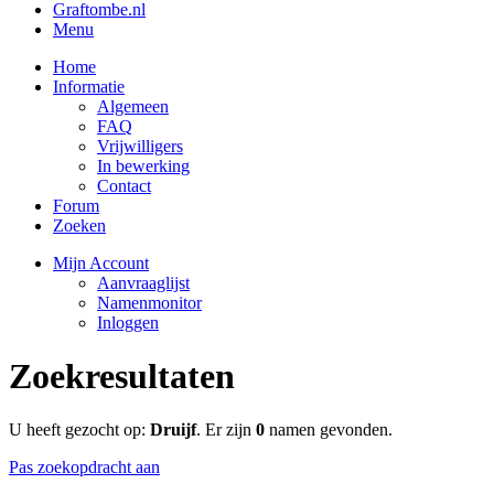
Graftombe.nl
Menu
Home
Informatie
Algemeen
FAQ
Vrijwilligers
In bewerking
Contact
Forum
Zoeken
Mijn Account
Aanvraaglijst
Namenmonitor
Inloggen
Zoekresultaten
U heeft gezocht op:
Druijf
. Er zijn
0
namen gevonden.
Pas zoekopdracht aan