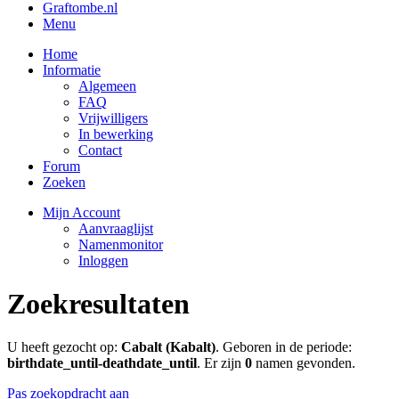
Graftombe.nl
Menu
Home
Informatie
Algemeen
FAQ
Vrijwilligers
In bewerking
Contact
Forum
Zoeken
Mijn Account
Aanvraaglijst
Namenmonitor
Inloggen
Zoekresultaten
U heeft gezocht op:
Cabalt (Kabalt)
. Geboren in de periode:
birthdate_until-deathdate_until
. Er zijn
0
namen gevonden.
Pas zoekopdracht aan