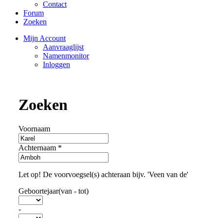
Contact
Forum
Zoeken
Mijn Account
Aanvraaglijst
Namenmonitor
Inloggen
Zoeken
Voornaam
Achternaam
*
Let op! De voorvoegsel(s) achteraan bijv. 'Veen van de'
Geboortejaar(van - tot)
-