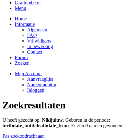
Graftombe.nl
Menu
Home
Informatie
Algemeen
FAQ
Vrijwilligers
In bewerking
Contact
Forum
Zoeken
Mijn Account
Aanvraaglijst
Namenmonitor
Inloggen
Zoekresultaten
U heeft gezocht op:
Nikijuluw
. Geboren in de periode:
birthdate_until-deathdate_from
. Er zijn
0
namen gevonden.
Pas zoekopdracht aan