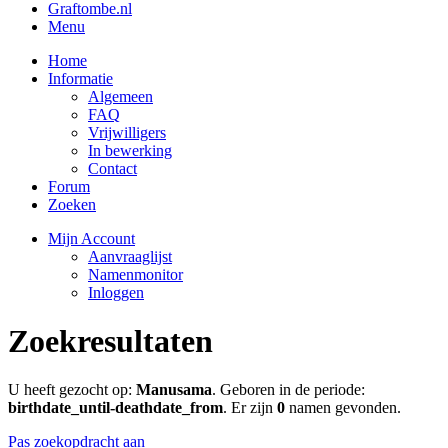
Graftombe.nl
Menu
Home
Informatie
Algemeen
FAQ
Vrijwilligers
In bewerking
Contact
Forum
Zoeken
Mijn Account
Aanvraaglijst
Namenmonitor
Inloggen
Zoekresultaten
U heeft gezocht op:
Manusama
. Geboren in de periode:
birthdate_until-deathdate_from
. Er zijn
0
namen gevonden.
Pas zoekopdracht aan