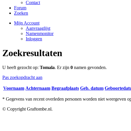
Contact
Forum
Zoeken
Mijn Account
Aanvraaglijst
Namenmonitor
Inloggen
Zoekresultaten
U heeft gezocht op:
Tomala
. Er zijn
0
namen gevonden.
Pas zoekopdracht aan
Voornaam
Achternaam
Begraafplaats
Geb. datum
Geboorteda
* Gegevens van recent overleden personen worden niet weergeven op 
© Copyright Graftombe.nl.