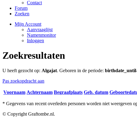
Contact
Forum
Zoeken
Mijn Account
Aanvraaglijst
Namenmonitor
Inloggen
Zoekresultaten
U heeft gezocht op:
Algajat
. Geboren in de periode:
birthdate_unti
Pas zoekopdracht aan
Voornaam
Achternaam
Begraafplaats
Geb. datum
Geboorteda
* Gegevens van recent overleden personen worden niet weergeven op 
© Copyright Graftombe.nl.