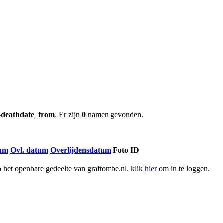
l-deathdate_from
. Er zijn
0
namen gevonden.
tum
Ovl. datum
Overlijdensdatum
Foto ID
het openbare gedeelte van graftombe.nl. klik
hier
om in te loggen.