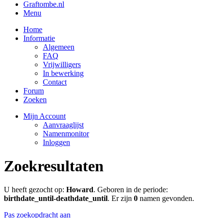
Graftombe.nl
Menu
Home
Informatie
Algemeen
FAQ
Vrijwilligers
In bewerking
Contact
Forum
Zoeken
Mijn Account
Aanvraaglijst
Namenmonitor
Inloggen
Zoekresultaten
U heeft gezocht op:
Howard
. Geboren in de periode:
birthdate_until-deathdate_until
. Er zijn
0
namen gevonden.
Pas zoekopdracht aan