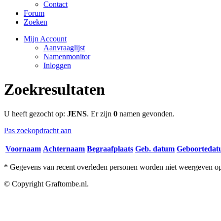
Contact
Forum
Zoeken
Mijn Account
Aanvraaglijst
Namenmonitor
Inloggen
Zoekresultaten
U heeft gezocht op:
JENS
. Er zijn
0
namen gevonden.
Pas zoekopdracht aan
Voornaam
Achternaam
Begraafplaats
Geb. datum
Geboorteda
* Gegevens van recent overleden personen worden niet weergeven op 
© Copyright Graftombe.nl.