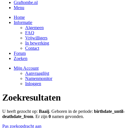
Graftombe.nl
Menu
Home
Informatie
Algemeen
FAQ
Vrijwilligers
In bewerking
Contact
Forum
Zoeken
Mijn Account
Aanvraaglijst
Namenmonitor
Inloggen
Zoekresultaten
U heeft gezocht op:
Baaij
. Geboren in de periode:
birthdate_until-
deathdate_from
. Er zijn
0
namen gevonden.
Pas zoekopdracht aan