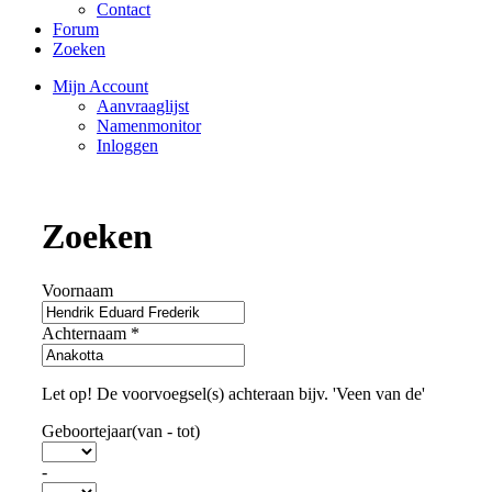
Contact
Forum
Zoeken
Mijn Account
Aanvraaglijst
Namenmonitor
Inloggen
Zoeken
Voornaam
Achternaam
*
Let op! De voorvoegsel(s) achteraan bijv. 'Veen van de'
Geboortejaar(van - tot)
-