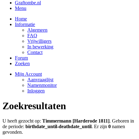
Graftombe.nl
Menu
Home
Informatie
Algemeen
FAQ
Vrijwilligers
In bewerking
Contact
Forum
Zoeken
Mijn Account
Aanvraaglijst
Namenmonitor
Inloggen
Zoekresultaten
U heeft gezocht op:
Timmermann [Harderode 1811]
. Geboren in
de periode:
birthdate_until-deathdate_until
. Er zijn
0
namen
gevonden.