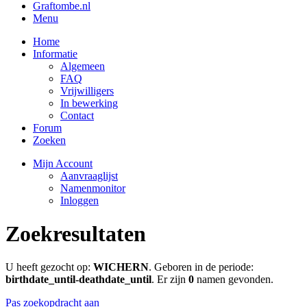
Graftombe.nl
Menu
Home
Informatie
Algemeen
FAQ
Vrijwilligers
In bewerking
Contact
Forum
Zoeken
Mijn Account
Aanvraaglijst
Namenmonitor
Inloggen
Zoekresultaten
U heeft gezocht op:
WICHERN
. Geboren in de periode:
birthdate_until-deathdate_until
. Er zijn
0
namen gevonden.
Pas zoekopdracht aan