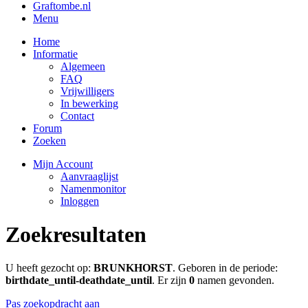
Graftombe.nl
Menu
Home
Informatie
Algemeen
FAQ
Vrijwilligers
In bewerking
Contact
Forum
Zoeken
Mijn Account
Aanvraaglijst
Namenmonitor
Inloggen
Zoekresultaten
U heeft gezocht op:
BRUNKHORST
. Geboren in de periode:
birthdate_until-deathdate_until
. Er zijn
0
namen gevonden.
Pas zoekopdracht aan