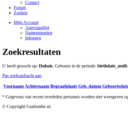
Contact
Forum
Zoeken
Mijn Account
Aanvraaglijst
Namenmonitor
Inloggen
Zoekresultaten
U heeft gezocht op:
Dubois
. Geboren in de periode:
birthdate_unti
Pas zoekopdracht aan
Voornaam
Achternaam
Begraafplaats
Geb. datum
Geboorteda
* Gegevens van recent overleden personen worden niet weergeven op 
© Copyright Graftombe.nl.