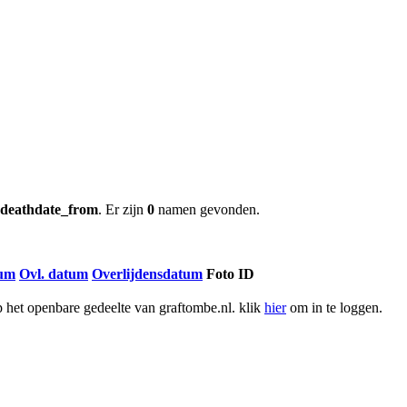
l-deathdate_from
. Er zijn
0
namen gevonden.
tum
Ovl. datum
Overlijdensdatum
Foto ID
het openbare gedeelte van graftombe.nl. klik
hier
om in te loggen.