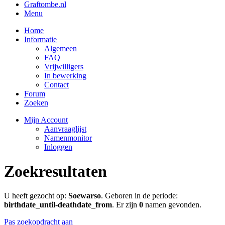
Graftombe.nl
Menu
Home
Informatie
Algemeen
FAQ
Vrijwilligers
In bewerking
Contact
Forum
Zoeken
Mijn Account
Aanvraaglijst
Namenmonitor
Inloggen
Zoekresultaten
U heeft gezocht op:
Soewarso
. Geboren in de periode:
birthdate_until-deathdate_from
. Er zijn
0
namen gevonden.
Pas zoekopdracht aan