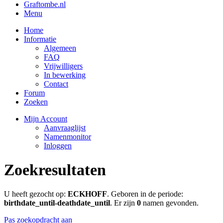
Graftombe.nl
Menu
Home
Informatie
Algemeen
FAQ
Vrijwilligers
In bewerking
Contact
Forum
Zoeken
Mijn Account
Aanvraaglijst
Namenmonitor
Inloggen
Zoekresultaten
U heeft gezocht op:
ECKHOFF
. Geboren in de periode:
birthdate_until-deathdate_until
. Er zijn
0
namen gevonden.
Pas zoekopdracht aan